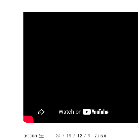
תצוגה
9
12
18
24
מסננים