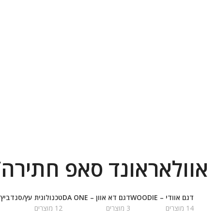
אוולאראונד סאפ חתירה/
דגם אוודי – WOODIE
דגם דא אוון – DA ONE
טכנולוגית עץ/סנדביץ'
14 מוצרים
3 מוצרים
12 מוצרים