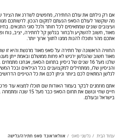
אם רק גילתם את עולם החתירה, מחפשים לשדרג את הציוד של
מה שקשור לעולם הסאפ הגעתם למקום הנכון. לרשותכם מגוון 
ועיצובים שונים שמתאימים לכל חותר ולכל סוגי התנאים. בחי
מאוד, חשוב להשקיע ולבחור בגלשן קל לחתירה, יציב, נוח ו
אתכם מהר ותוכלו להנות ממנו לתווך ארוך יותר.
החוויה הראשונה של חתירה על סאפ מאוד מרגשת והיא זו ש
מאוד חשוב שהגלשן ירגיש לא פחות ממושלם ובאמת ייתן מענה
שלנו מעל 16 שנים של ניסיון בתחום הסאפ, אנחנו מ
והניסיון שלו, ממתחילים למקצוענים בכל הגילאים ובכל המשק
לגלשן המתאים לכם ביותר וניתן לכם את כל הטיפים הדרושים
אתם מוזמנים לבקר בעמוד האודות שם תוכלו למצוא עוד פרטים 
חיים שחי ונושם את תחום הס
בישראל ובעולם.
עמוד הבית
גלשני סאפ
אוולאראונד סאפ חתירה/גלישה