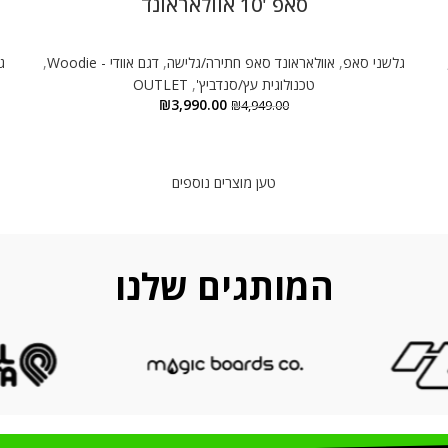
סאפ '10 אוולאראונד
גלשני סאפ
,
אוולאראונד סאפ חתירה/גלישה
,
דגם אוודי - Woodie
,
ג
טכנולוגית עץ/סנדביץ'
,
OUTLET
₪
3,990.00
₪
4,949.00
טען מוצרים נוספים
המותגים שלנו