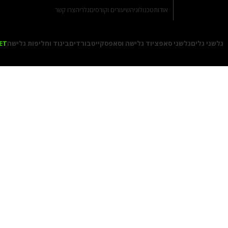
אודות
טכנולוגיה
שיעורים וקורסים
גלריה
צרו קשר
גלשני גלים
גלשני סאפ
ציוד גלישה וסאפ
סקייטבורדים
ביגוד וחליפות גלישה
ET