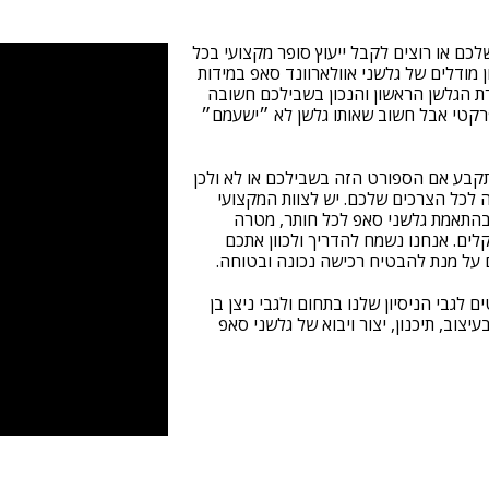
כם או רוצים לקבל ייעוץ סופר מקצועי בכל
מודלים של גלשני אוולארוונד סאפ במידות
רת הגלשן הראשון והנכון בשבילכם חשובה
פרקטי אבל חשוב שאותו גלשן לא ״ישעמם״
תקבע אם הספורט הזה בשבילכם או לא ולכן
 לכל הצרכים שלכם. יש לצוות המקצועי
תמחים בהתאמת גלשני סאפ לכל חותר, מטרה
לים. אנחנו נשמח להדריך ולכוון אתכם
 על מנת להבטיח רכישה נכונה ובטוחה.
לגבי הניסיון שלנו בתחום ולגבי ניצן בן
אפ כבר מעל 15 שנה ומתמחה בעיצוב, תיכנון, יצור ויבוא של גלשני סאפ