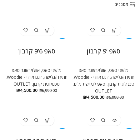
ניגודיות בהירה
brightness_high
מסננים
ניגודיות כהה
brightness_low
הוסף קו תחתון לקישורים
format_underlined
סמן קישורים
font_download
-36%
-36%
סאפ ‘9 קרבון
סאפ 6’9 קרבון
לאפס
cached
את
גלשני סאפ
,
אוולאראונד סאפ
גלשני סאפ
,
אוולאראונד סאפ
הצהרת נגישות
כל
חתירה/גלישה
,
דגם אוודי - Woodie
,
חתירה/גלישה
,
דגם אוודי - Woodie
,
האפשרויות
טכנולוגית קרבון
,
סאפ לגלישת גלים
,
טכנולוגית קרבון
,
OUTLET
₪
4,500.00
₪
6,990.00
OUTLET
₪
4,500.00
₪
6,990.00
-36%
-36%