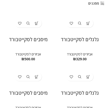
ניגודיות בהירה
brightness_high
מסננים
ניגודיות כהה
brightness_low
הוסף קו תחתון לקישורים
format_underlined
סמן קישורים
font_download
גלגלים לסקייטבורד
מיסבים לסקייטבורד
לאפס
cached
את
אביזרים לסקייטבורד
אביזרים לסקייטבורד
הצהרת נגישות
כל
₪
500.00
₪
329.00
האפשרויות
גלגלים לסקייטבורד
מיסבים לסקייטבורד
אביזרים לסקייטבורד
אביזרים לסקייטבורד