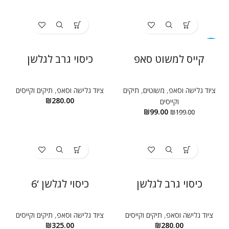
ניגודיות בהירה
brightness_high
ניגודיות כהה
brightness_low
הוסף קו תחתון לקישורים
-50%
format_underlined
קייס למשוט סאפ
כיסוי גרב לגלשן
סמן קישורים
font_download
ציוד גלישה וסאפ
,
משוטים
,
תיקים
ציוד גלישה וסאפ
,
תיקים וקייסים
לאפס
cached
₪
280.00
וקייסים
את
₪
99.00
₪
199.00
הצהרת נגישות
כל
האפשרויות
כיסוי גרב לגלשן
כיסוי לגלשן ‘6
ציוד גלישה וסאפ
,
תיקים וקייסים
ציוד גלישה וסאפ
,
תיקים וקייסים
₪
325.00
₪
280.00