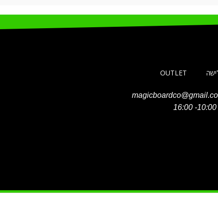
לישה
OUTLET
magicboardco@gmail.c