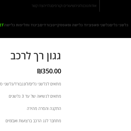
אודות
טכנולוגיה
שיעורים וקורסים
גלריה
צרו קשר
גלשני גלים
גלשני סאפ
ציוד גלישה וסאפ
סקייטבורדים
ביגוד וחליפות גלישה
ET
גגון רך לרכב
₪
350.00
מתאים לגלשני גלים/לונגבורד/גלשני ס
מתאים לנשיאה של עד 3 גלשנים
התקנה והסרה מהירה
מתחבר לגג הרכב ברצועות ואבזמים