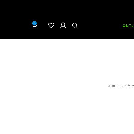
0
₪
0.00
OUTL
אפ/גלשני סופט