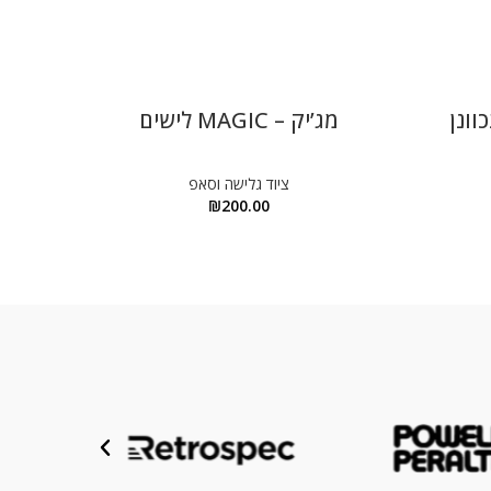
מג’יק – MAGIC לישים
טרס
ציוד גלישה וסאפ
₪
200.00