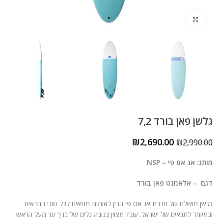
ניגודיות בהירה
brightness_high
לחצו להגדלה
ניגודיות כהה
brightness_low
הוסף קו תחתון לקישורים
format_underlined
סמן קישורים
font_download
לאפס
cached
את
הצהרת נגישות
כל
גלשן פאן בורד 7,2
האפשרויות
₪
2,690.00
₪
2,990.00
מותג: אנ אס פי – NSP
דגם – אלאמנט פאן בורד
גלשן מושלם של חברת אנ אס פי הבין לאומית מתאים לכל סוגי התנאים
ובמיוחד לתנאים של ישראל. עובד מצוין בגובה גלים של ברך עד מעל הראש