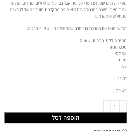
מעולה לגלים שטוחים חסרי אנרגיה אבל גם לגלים חלולים ומהירים. הגלשן
עמיד מאוד ומיוצר בטכנולוגית HDT סופר מתקדמת מומלץ מאוד לגולשים
מתחילים ומתקדמים.
הגלשן מגיע אם מערכת בתי חרב שמתאימה ל – 3 או 4 חרבות.
מחיר כולל 3 חרבות ושעווה
טכנולוגיה:
אפוקסי
מידה:
7,2
“21.5
49 LTR
הוספה לסל