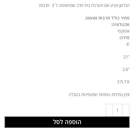
ניגודיות בהירה
brightness_high
הגלשן מגיע אם מערכת בתי חרב שמתאימה ל 3 חרבות.
ניגודיות כהה
brightness_low
מחיר כולל חרבות ושעווה
טכנולוגיה:
הוסף קו תחתון לקישורים
format_underlined
אפוקסי
מידה:
סמן קישורים
font_download
‘6
לאפס
cached
“21
את
הצהרת נגישות
כל
“2.6
האפשרויות
37LTR
זמין במידות נוספות שמצויינות בטבלה
הוספה לסל