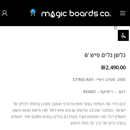
0
₪
0.00
לחצו להגדלה
השבת את ההבזקים
visibility_off
סמן כותרות
title
גלשן גלים פיש ‘6
צבע רקע
settings
₪
2,490.00
זום (הקטנה)
zoom_out
מותג: סטינג ראיי- STING RAY
זום (הגדלה)
zoom_in
דגם – רימיקס – REMIX
הקטנת גופן
remove_circle_outline
דגם נדיר של השייפר טמור מאינטרסרף שעוצב ותוכנן במיוחד לגלים של
הגדלת גופן
ישראל. מסתבר שהרבה גולשים שנסעו איתו לחול חזרו ודיווחו שהוא פשוט
add_circle_outline
מושלם לכל סוגי התנאים ועבד מצויין גם בגלים גבוהים וחזקים יותר. מושלם
גופן קריא
spellcheck
בגובה גלים של ברך עד מעל הראש.