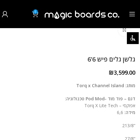
0
₪
0.00
לחצו להגדלה
השבת את ההבזקים
visibility_off
סמן כותרות
title
גלשן גלים פיש 6’6
צבע רקע
settings
₪
3,599.00
זום (הקטנה)
zoom_out
מותג: Torq x Channel Island
זום (הגדלה)
zoom_in
דגם – פוד מוד -Pod Mod
טכנולוגיה:
הקטנת גופן
remove_circle_outline
אפוקסי – Torq X Lite Tech
מידה:
6,6
הגדלת גופן
add_circle_outline
“213/8
גופן קריא
spellcheck
“27/8