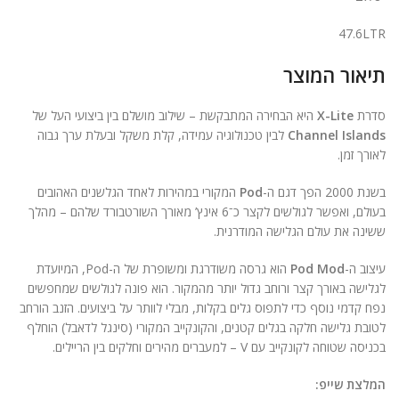
ניגודיות בהירה
brightness_high
47.6LTR
ניגודיות כהה
brightness_low
תיאור המוצר
הוסף קו תחתון לקישורים
format_underlined
סדרת
X-Lite
היא הבחירה המתבקשת – שילוב מושלם בין ביצועי העל של
סמן קישורים
font_download
Channel Islands
לבין טכנולוגיה עמידה, קלת משקל ובעלת ערך גבוה
לאורך זמן.
לאפס
cached
את
בשנת 2000 הפך דגם ה-
Pod
המקורי במהירות לאחד הגלשנים האהובים
הצהרת נגישות
כל
בעולם, ואפשר לגולשים לקצר כ־6 אינץ’ מאורך השורטבורד שלהם – מהלך
האפשרויות
ששינה את עולם הגלישה המודרנית.
עיצוב ה-
Pod Mod
הוא גרסה משודרגת ומשופרת של ה-Pod, המיועדת
לגלישה באורך קצר ורוחב גדול יותר מהמקור. הוא פונה לגולשים שמחפשים
נפח קדמי נוסף כדי לתפוס גלים בקלות, מבלי לוותר על ביצועים. הזנב הורחב
לטובת גלישה חלקה בגלים קטנים, והקונקייב המקורי (סינגל לדאבל) הוחלף
בכניסה שטוחה לקונקייב עם V – למעברים מהירים וחלקים בין הריילים.
המלצת שייפ: