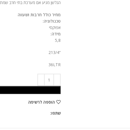
הגלשן מגיע אם מערכת בתי חרב שמתאימה ל 4
מחיר כולל חרבות ושעווה
טכנולוגיה:
אפוקסי
מידה:
5,8
“213/4
36LTR
הוספה לרשימה
שתפו: