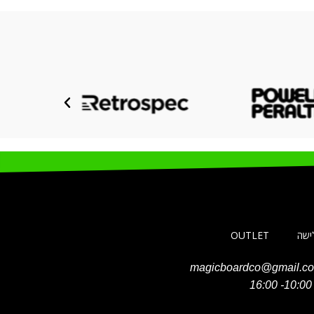
לישה
OUTLET
magicboardco@gmail.c