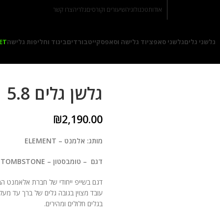
אודות
טכנולוגיה
שיעורים וקורסים
גלריה
צרו קשר
גלשני גלים
גלשני סאפ
ציוד גלישה וסאפ
סקייטבורדים
ביגוד וחליפות גלישה
ET
גלשן גלים 5.8
₪
2,190.00
מותג: אלמנט – ELEMENT
דגם – טומבסטון – TOMBSTONE
דגם בשייפ ייחודי של חברת אלאמנט הב
עובד מצוין בגובה גלים של ברך עד מעל
בגלים חלולים ומהירים.