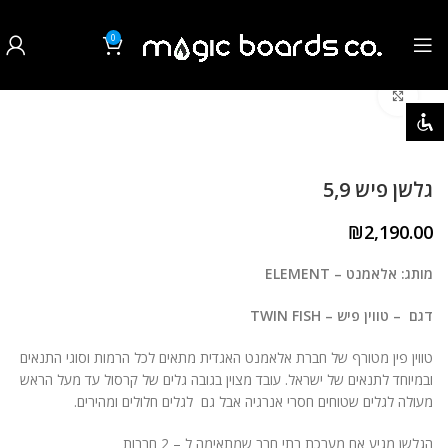
0
₪
0.00
לחצו להגדלה
השבת את ההבזקים
visibility_off
סמן כותרות
title
גלשן פיש 5,9
צבע רקע
settings
₪
2,190.00
זום (הקטנה)
zoom_out
מותג: אלאמנט – ELEMENT
זום (הגדלה)
zoom_in
דגם – טווין פיש – TWIN FISH
הקטנת גופן
remove_circle_outline
טווין פין מטורף של חברת אלאמנט האגדית מתאים לכל הרמות וסוגי התנאים
הגדלת גופן
ובמיוחד לתנאים של ישראל. עובד מצוין בגובה גלים של קרסול עד מעל הראש
add_circle_outline
מעולה לגלים שטוחים חסרי אנרגיה אבל גם לגלים חלולים ומהירים.
גופן קריא
spellcheck
הגלשן מגיע אם מערכת בתי חרב שמתאימה ל – 2 חרבות