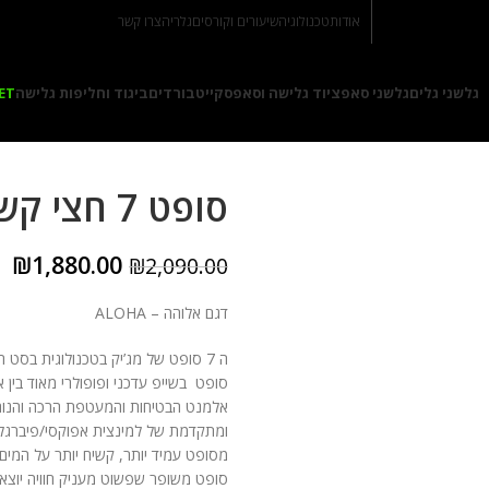
אודות
טכנולוגיה
שיעורים וקורסים
גלריה
צרו קשר
גלשני גלים
גלשני סאפ
ציוד גלישה וסאפ
סקייטבורדים
ביגוד וחליפות גלישה
ET
סופט 7 חצי קשיח
₪
1,880.00
₪
2,090.00
דגם אלוהה – ALOHA
ה 7 סופט של מג’יק בטכנולוגית בסט
סופט בשייפ עדכני ופופולרי מאוד בין
אלמנט הבטיחות והמעטפת הרכה והנוחה. 
ומתקדמת של למינצית אפוקסי/פיברג
מסופט עמיד יותר, קשיח יותר על המים 
סופט משופר שפשוט מעניק חוויה יוצאת