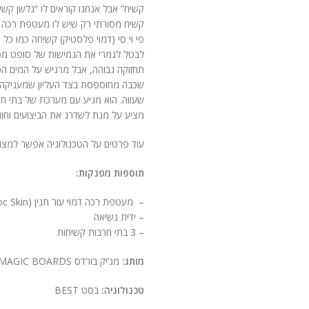
קשיח” אבל אנחנו קוראים לו “גלשן קשיח
קשיח מסורתי רק שיש לו מעטפת רכה ב
פי וי סי (דמוי פלסטיק) קשיחה כמו כל 
לבטל לגמרי את הגמישות של סופט מסור
שכבה מחוספסת בצד העליון שמעניקה א
שעווה. הוא מגיע עם מערכת של בתי 
מציע על מנת לשדרג את הביצועים וחוו
עוד פרטים על הטכנולוגיה אפשר למצוא
תוספות מפנקות:
– מעטפת רכה דמוי עור תנין (Croc Skin) לגריפ מקסימלי
– ידית נשיאה
– 3 בתי חרבות קשיחות
מותג:
מג’יק בורדס MAGIC BOARDS
טכנולוגיה:
בסט BEST