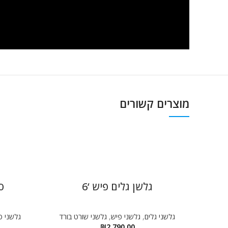
מוצרים קשורים
גלשן גלים פיש ‘6
סופ
גלשני גלים
,
גלשני פיש
,
גלשני שורט בורד
גלשני ס
₪
2,790.00