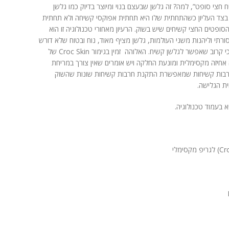
 חצי סופט”, למה? זה גלשן שבעצם בנוי ומיוצר בדיוק כמו גלשן
צד העליון כשהתחתית שלו היא תחתית אפוקסי קשיחה ולא תחתית
הסופטים החצי קשיחים שיש בשוק. הרעיון מאחורי טכנולוגיה זו הוא
תי וליהנות משני העולמות, גלשן מציף מאוד, נוח ובטוח שלא דורש
תחזוקה גבוהה, אבל מרגיש על המים הכי קרוב שאפשר לגלשן קשיח. האלוהה זמין בגימור Croc Skin של
חיזה מקסימלית ומונעת החלקה ויש אומרים שאין צורך במריחת
חרבות קשיחות שמאפשרת התקנת חרבות קשיחות שונות שהשוק
ית הגלישה.
 בעמוד טכנולוגיה.