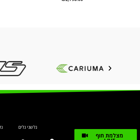
גלשני גלים
גל
מצלמת חוף