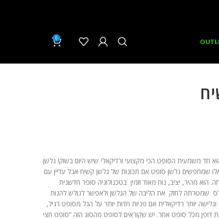
0
₪
0.00
OUTL
 הוא חד משמעית הסופט הכי מקצועי ורדיקאלי שיש היום בשוק! גלשן
 אלו שמחפשים גלשן סופט אם תכונות של גלשן קשיח אבל עדיין עם
הוא מהיר, יציב, נוח מאוד וזמין בטכנולוגיה סופר חדשנית
לס שמטרתה לחזק את הליבה של הגלשן ולאפשר לגולש להנות
וגלישה יותר רדיקאלית אם פניות חדות יותר על הגל מסופט רגיל,
 דופן מכל סופט אחר. יש שקוראים לסופט מהסוג הזה “סופט חצי