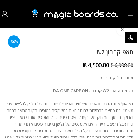
0
₪
0.00
לחצו להגדלה
השבת את ההבזקים
visibility_off
-36%
סמן כותרות
title
סאפ קרבון 8.2
צבע רקע
settings
₪
4,500.00
₪
6,990.00
זום (הקטנה)
zoom_out
מותג: מג’יק בורדס
זום (הגדלה)
zoom_in
דגם: דא אוון 2’8 קרבון -DA ONE CARBON
הקטנת גופן
remove_circle_outline
דא אוון! אחד הדגמי סאפ המוצלחים והפופולריים ביותר של מג’יק לגלישה אבל
משמש גם כסאפ לחתירות לחותרים/ות במשקלים נמוכים. הקו המתאר הרחב
הגדלת גופן
add_circle_outline
והרוקר הנמוך והמדויק מעניקים לו שטח פנים גדול והופכים אותו למאוד יציב
ונוח אבל העיצוב הייחודי אם אלמנטים של גלשן גלים הופכים אותו למהיר
גופן קריא
spellcheck
תגובה וזריז בכניסה ובפניות על הגל. הוא מיוצר בטכנולוגית קרבון/פי וי סי
חדשנית ומתקדמת שהופכת אותו לקל ועמיד מאוד והוא מגיע בגימור נקי שזמין