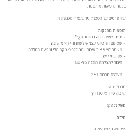
ניגודיות בהירה
brightness_high
בכמה גרפיקות מרעננות.
ניגודיות כהה
brightness_low
עוד פרטים על הטכנולוגיה בעמוד טכנולוגיה.
הוסף קו תחתון לקישורים
format_underlined
תוספות מפנקות
– ידית נשיאה נוחה במיוחד Ergo
סמן קישורים
font_download
– שסתום חד כיווני עצמאי לשחרור לחץ מהליבה
– משטח “אי וי איי” איכותי ונוח לגריפ מקסימלי ומניעת החלקה
לאפס
cached
– שני בתי ליש
את
– חיבור למצלמה מובנה GoPro
הצהרת נגישות
כל
האפשרויות
– מערכת חרבות 2+1
טכנולוגיה:
קרבון/ פי וי סי סנדוויץ’
משקל:
8קג
מידה:
8,2X 32″ 142LTR