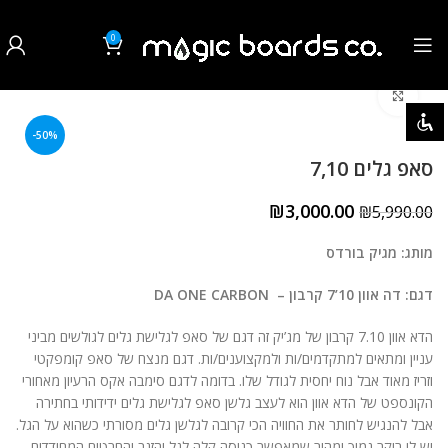
0
₪
0.00
לחצו להגדלה
השבת את ההבזקים
visibility_off
-50%
סמן כותרות
title
סאפ גלים 7,10
צבע רקע
settings
₪
3,000.00
₪
5,990.00
זום (הקטנה)
zoom_out
מותג: מגיק בורדס
זום (הגדלה)
zoom_in
דגם: דה אוון 10’7 קרבון – DA ONE CARBON
הקטנת גופן
remove_circle_outline
הדא אוון 7.10 קרבון של מג’יק זה דגם של סאפ לגלישת גלים לגולשים מביני
עניין ומתאים למתקדמים/ות ולמקצוענים/ות. דגם מנצח של סאפ קומפקטי
הגדלת גופן
add_circle_outline
וזריז מאוד אבל נוח יחסית לגודל שלו. בדומה לדגם סימבה אקס הרעיון מאחורי
הקונספט של הדא אוון הוא לעצב גלשן סאפ לגלישת גלים ידידותי בחתירה
גופן קריא
spellcheck
אבל להנגיש לחותר את החוויה הכי קרובה לגלשן גלים מסורתי כשהוא על הגל.
יש לו רוקר נמוך ומהיר שמאפשר כניסה קלה לגל והזנב והחרטום המחודדים