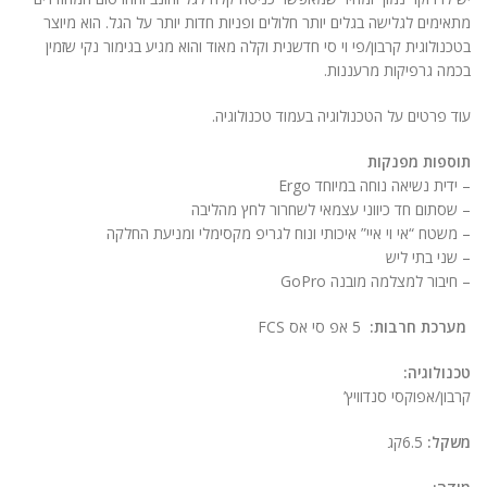
ניגודיות בהירה
brightness_high
מתאימים לגלישה בגלים יותר חלולים ופניות חדות יותר על הגל. הוא מיוצר
בטכנולוגית קרבון/פי וי סי חדשנית וקלה מאוד והוא מגיע בגימור נקי שזמין
ניגודיות כהה
brightness_low
בכמה גרפיקות מרעננות.
הוסף קו תחתון לקישורים
format_underlined
עוד פרטים על הטכנולוגיה בעמוד טכנולוגיה.
סמן קישורים
font_download
תוספות מפנקות
– ידית נשיאה נוחה במיוחד Ergo
לאפס
cached
– שסתום חד כיווני עצמאי לשחרור לחץ מהליבה
את
– משטח “אי וי איי” איכותי ונוח לגריפ מקסימלי ומניעת החלקה
הצהרת נגישות
כל
– שני בתי ליש
האפשרויות
– חיבור למצלמה מובנה GoPro
מערכת חרבות:
5 אפ סי אס FCS
טכנולוגיה:
קרבון/אפוקסי סנדוויץ’
משקל:
6.5קג