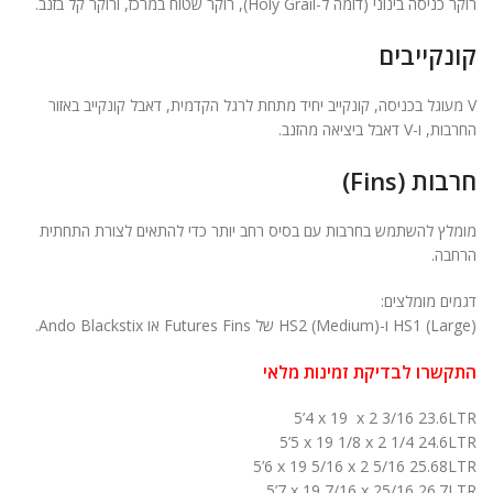
רוקר כניסה בינוני (דומה ל-Holy Grail), רוקר שטוח במרכז, ורוקר קל בזנב.
קונקייבים
V מעוגל בכניסה, קונקייב יחיד מתחת לרגל הקדמית, דאבל קונקייב באזור
החרבות, ו-V דאבל ביציאה מהזנב.
חרבות (Fins)
מומלץ להשתמש בחרבות עם בסיס רחב יותר כדי להתאים לצורת התחתית
הרחבה.
דגמים מומלצים:
HS1 (Large) ו-HS2 (Medium) של
Futures Fins
או Ando Blackstix.
התקשרו לבדיקת זמינות מלאי
5’4 x 19 x 2 3/16 23.6LTR
5’5 x 19 1/8 x 2 1/4 24.6LTR
5’6 x 19 5/16 x 2 5/16 25.68LTR
5’7 x 19 7/16 x 25/16 26.7LTR