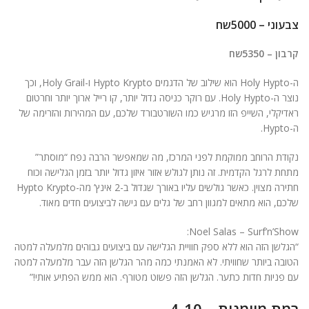
ניגודיות בהירה
brightness_high
צבעוני – 5000שח
ניגודיות כהה
brightness_low
קרבון – 5350שח
הוסף קו תחתון לקישורים
format_underlined
ה-Holy Hypto הוא שילוב של הדגמים Hypto Krypto ו-Holy Grail, וכך
סמן קישורים
נוצר ה-Holy Hypto. עם רוקר כניסה גדול יותר, קו רייל ארוך יותר וחרטום
font_download
ראדיקלי, השייפ הזו מרגיש כמו השורטבורד שלכם, עם המהירות והזרימה של
לאפס
ה-Hypto.
cached
את
הצהרת נגישות
כל
נקודת הרוחב ממוקמת לפני המרכז, מה שמאפשר הרבה נפח “מוסתר”
האפשרויות
מתחת לרגל הקדמית. זה נותן לגולש אזור איזון גדול יותר בזמן הגלישה וכוח
חתירה מצוין. כאשר גולשים עליו באורך שגדול ב-2 אינץ’ מה-Hypto Krypto
שלכם, הוא מתאים למגוון רחב של גלים עם גישה לביצועים חדים מאוד.
Noel Salas
– Surf’n’Show:
“הגלשן הזה הוא ללא ספק חוויית הגלישה עם ביצועים גבוהים מלמעלה למטה
הטובה ביותר שחוויתי. לא האמנתי כמה מהר הגלשן הזה עבר מלמעלה למטה
עם פניות חדות כתער. הגלשן הזה פשוט מטורף. הוא ממש הפתיע אותי!”