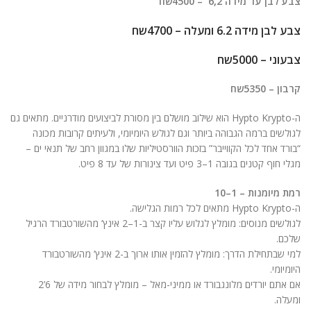
צבע לבן עד מידה 6,2 – 4500שח
ניגודיות בהירה
brightness_high
צבע לבן מידה 6.2 ומעלה – 4700שח
ניגודיות כהה
brightness_low
צבעוני – 5000שח
הוסף קו תחתון לקישורים
format_underlined
קרבון – 5350שח
סמן קישורים
font_download
ה-Hypto Krypto הוא שילוב מושלם בין מסורת לביצועים מודרניים. מתאים גם
לאפס
cached
לגולשים ברמה הגבוהה ביותר וגם לגולש היומיומי, ולעיתים קרובות מכונה
את
“בורד אחד לכל הקווייבר” בזכות הוורסטיליות שלו במגוון רחב של תנאי ים –
הצהרת נגישות
כל
מגלי חוף קטנים בגובה 1–3 פיט ועד צינורות של עד 8 פיט.
האפשרויות
רמת מיומנות – 1–10
ה-Hypto Krypto מתאים לכל רמות הגלישה.
לגולשים מנוסים: מומלץ לגלוש עליו קצר ב-1–2 אינץ’ מהשורטבורד הרגיל
שלכם.
למי שבתחילת הדרך: מומלץ להזמין אותו ארוך ב-2 אינץ’ מהשורטבורד
היומיומי.
אם אתם יורדים מלונגבורד או ממיני-מאל – מומלץ לבחור מידה של 6’2
ומעלה.