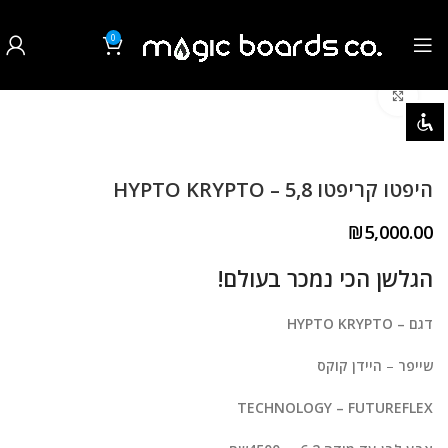
0
₪
0.00
לחצו להגדלה
השבת את ההבזקים
visibility_off
סמן כותרות
title
היפטו קריפטו 5,8 – HYPTO KRYPTO
צבע רקע
settings
₪
5,000.00
זום (הקטנה)
zoom_out
הגלשן הכי נמכר בעולם!
זום (הגדלה)
zoom_in
דגם – HYPTO KRYPTO
הקטנת גופן
remove_circle_outline
שייפר
–
היידן קוקס
הגדלת גופן
add_circle_outline
TECHNOLOGY – FUTUREFLEX
גופן קריא
spellcheck