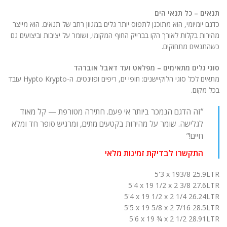
תנאים – כל תנאי הים
כדגם יומיומי, הוא מתוכנן לתפוס יותר גלים במגוון רחב של תנאים. הוא מייצר
מהירות בקלות לאורך הקו בברייק החוף המקומי, ושומר על יציבות וביצועים גם
כשהתנאים מתחזקים.
סוגי גלים מתאימים – מפלאט ועד דאבל אוברהד
מתאים לכל סוגי הלוקיישנים: חופי ים, ריפים ופוינטים. ה-Hypto Krypto עובד
בכל מקום.
“זה הדגם הנמכר ביותר אי פעם. חתירה מטורפת — קל מאוד
לגלישה. שומר על מהירות בקטעים מתים, ומרגיש סופר חד ומלא
חיים!”
התקשרו לבדיקת זמינות מלאי
5'3 x 193/8 25.9LTR
5'4 x 19 1/2 x 2 3/8 27.6LTR
5'4 x 19 1/2 x 2 1/4 26.24LTR
5'5 x 19 5/8 x 2 7/16 28.5LTR
5'6 x 19 ¾ x 2 1/2 28.91LTR