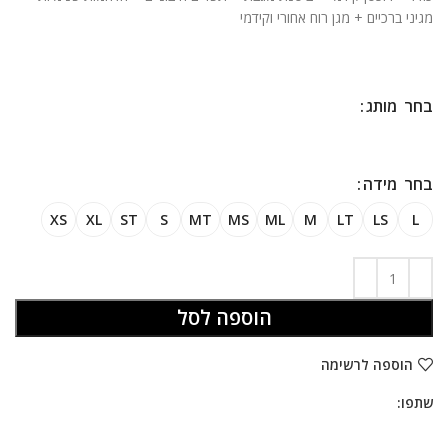
ניגודיות בהירה
brightness_high
מגיני ברכיים + מגן רוח אחורי וקידמי
ניגודיות כהה
brightness_low
הוסף קו תחתון לקישורים
format_underlined
מותג
סמן קישורים
font_download
מידה
לאפס
cached
את
XS
XL
ST
S
MT
MS
ML
M
LT
LS
L
הצהרת נגישות
כל
האפשרויות
הוספה לסל
הוספה לרשימה
שתפו: