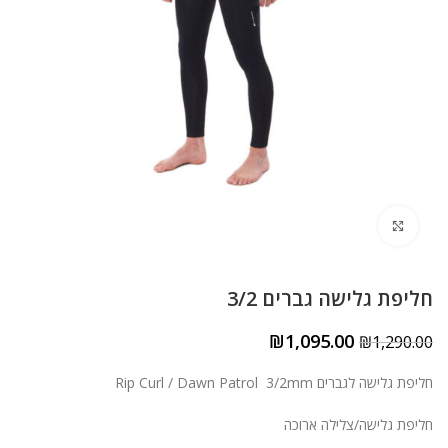
ניגודיות בהירה
brightness_high
ניגודיות כהה
brightness_low
הוסף קו תחתון לקישורים
format_underlined
סמן קישורים
font_download
לאפס
cached
את
הצהרת נגישות
לחצו להגדלה
כל
האפשרויות
חליפת גלישה גברים 3/2
₪
1,095.00
₪
1,290.00
חליפת גלישה לגברים Rip Curl / Dawn Patrol 3/2mm
חליפת גלישה/צלילה ארוכה