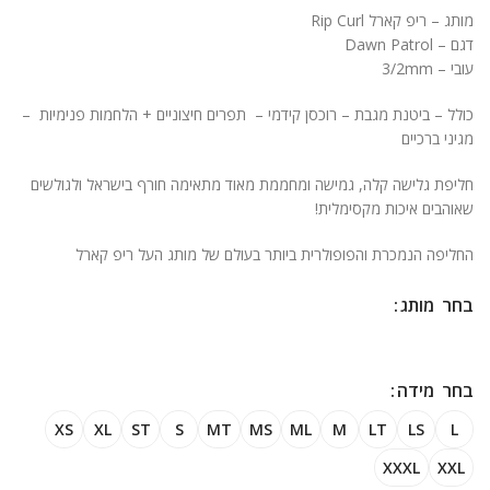
מותג – ריפ קארל Rip Curl
דגם – Dawn Patrol
עובי – 3/2mm
כולל – ביטנת מגבת – רוכסן קידמי – תפרים חיצוניים + הלחמות פנימיות –
מגיני ברכיים
חליפת גלישה קלה, גמישה ומחממת מאוד מתאימה חורף בישראל ולגולשים
שאוהבים איכות מקסימלית!
החליפה הנמכרת והפופולרית ביותר בעולם של מותג העל ריפ קארל
מותג
מידה
XS
XL
ST
S
MT
MS
ML
M
LT
LS
L
XXXL
XXL