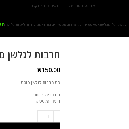
אודות
טכנולוגיה
שיעורים וקורסים
גלריה
צרו קשר
גלשני גלים
גלשני סאפ
ציוד גלישה וסאפ
סקייטבורדים
ביגוד וחליפות גלישה
ET
חרבות לגלשן ס
₪
150.00
סט חרבות לגלשן סופט
מידה:
one size
חומר:
פלסטיק