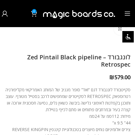
0
₪
0.00
לחצו להגדלה
השבת את ההבזקים
visibility_off
סמן כותרות
title
לונגבורד Zed Pintail Black pipeline –
צבע רקע
settings
Retrospec
זום (הקטנה)
zoom_out
₪
579.00
זום (הגדלה)
zoom_in
סקייטבורד לונגבורד דגם “זאד” סופר מגניב של המותג האמריקאי מקליפורניה
רטרוספאק RETROSPEC לסקייטרים שמחפשים לרכב בסטייל מטורף. עוצב
הקטנת גופן
remove_circle_outline
ותוכנן בקפדנות לאימוני גלישה ביבשה כשאין גלים, נסיעה חסכונית ארוכה או
קצרה בעיר ובמרחבים פתוחים או סתם לכייף בטיילת.
הגדלת גופן
add_circle_outline
מידות: 112סמ על 24סמ
44” x 9.5”
גופן קריא
spellcheck
צירים אלומיניום נוחים מיוצרים בטכנולוגיית קינגפין REVERSE KINGPIN