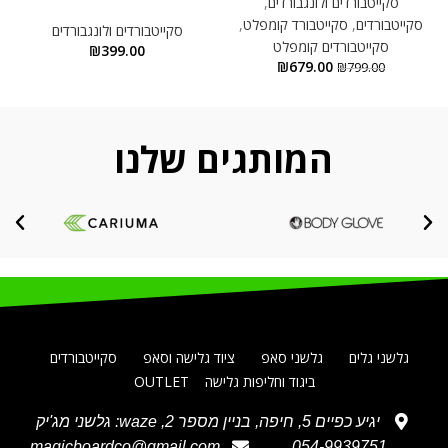
סקייטבורדים ולונגבורדים
,
סקייטבורדים
,
סקייטבורד קומפלט
,
סקייטבורדים ולונגבורדים
ס
סקייטבורדים קומפלט
₪
399.00
₪
679.00
₪
799.00
המותגים שלנו
גלשני גלים
גלשני סאפ
ציוד גלישה וסאפ
סקייטבורדים
ביגוד וחליפות גלישה
OUTLET
יגיע כפיים 5, חיפה, בניין מספר 2, waze: גלשני מג'יק
magicboardco@gmail.com
054-9939751