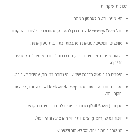
ניגודיות בהירה
brightness_high
תכונות עיקריות:
ניגודיות כהה
brightness_low
תא פנימי ובטוח לאחסון מפתח.
הוסף קו תחתון לקישורים
format_underlined
חבל Memory-Tech – מתוכנן לספוג עומסים ולחזור לצורתו המקורית.
סמן קישורים
font_download
סוויבלים חופשיים למניעת הסתבכות, בתוך בית ניילון עמיד.
לאפס
cached
רצועה פנימית יוקרתית חדשה, מתוכננת לנוחות מקסימלית ולמניעת
את
החלקה.
הצהרת נגישות
כל
האפשרויות
מיסבים מנירוסטה בדרגת שימוש ימי גבוהה במיוחד, עמידים לשבירה.
מערכת חיבור פרימיום מסוג Hook-and-Loop – רכה יותר, קלה יותר
וחזקה יותר.
מגן זנב (Rail Saver) מרובה ליפופים להגנה ובטיחות הקרש.
חיבור גמיש (Horn) המפחית לחץ מהרצועה ומהקרסול.
תג שחרור מהיר יצוק, קל לאיתור ולשימוש.