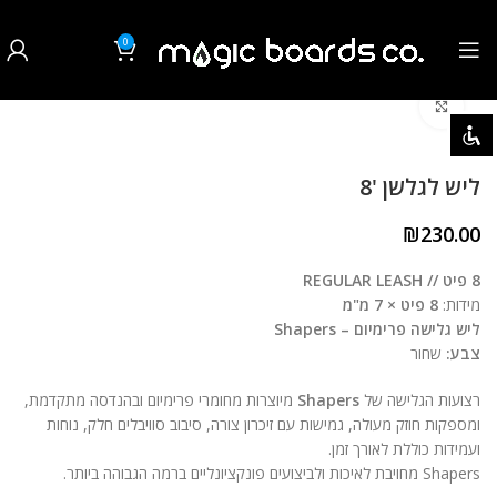
0
₪
0.00
לחצו להגדלה
השבת את ההבזקים
visibility_off
סמן כותרות
title
ליש לגלשן '8
צבע רקע
settings
₪
230.00
זום (הקטנה)
zoom_out
8 פיט // REGULAR LEASH
מידות:
8 פיט × 7 מ"מ
זום (הגדלה)
zoom_in
ליש גלישה פרימיום – Shapers
צבע:
שחור
הקטנת גופן
remove_circle_outline
רצועות הגלישה של
Shapers
מיוצרות מחומרי פרימיום ובהנדסה מתקדמת,
הגדלת גופן
add_circle_outline
ומספקות חוזק מעולה, גמישות עם זיכרון צורה, סיבוב סוויבלים חלק, נוחות
ועמידות כוללת לאורך זמן.
גופן קריא
spellcheck
Shapers מחויבת לאיכות ולביצועים פונקציונליים ברמה הגבוהה ביותר.