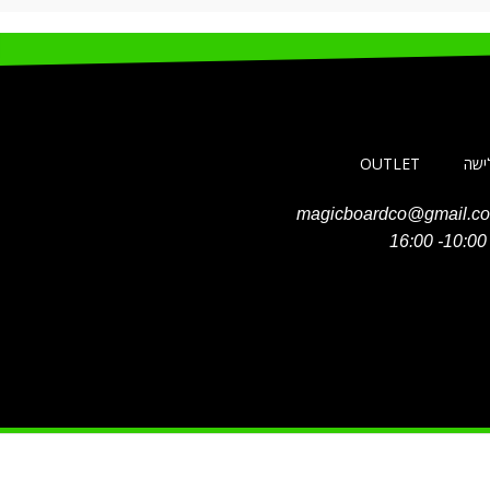
לישה
OUTLET
magicboardco@gmail.c