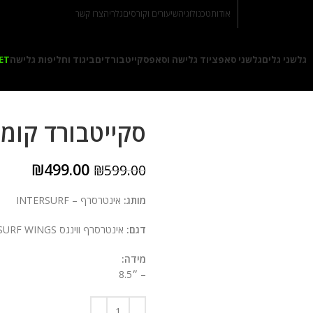
אודות
טכנולוגיה
שיעורים וקורסים
גלריה
צרו קשר
גלשני גלים
גלשני סאפ
ציוד גלישה וסאפ
סקייטבורדים
ביגוד וחליפות גלישה
ET
סקייטבורד קומפל
₪
499.00
₪
599.00
מותג:
אינטרסרף – INTERSURF
דגם:
אינטרסרף ווינגס INTERSURF WINGS
מידה:
– ״8.5