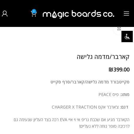
0
₪
0.00
לחצו להגדלה
השבת את ההבזקים
visibility_off
סמן כותרות
title
קארבר/מדמה גלישה
צבע רקע
settings
₪
399.00
זום (הקטנה)
zoom_out
סקייטבורד מדמה גלישה/קארבר/סרף סקייט
זום (הגדלה)
zoom_in
מותג:
פיס PEACE
הקטנת גופן
remove_circle_outline
דגם:
צ’ארג’ר אקס CHARGER X TRACTION
הגדלת גופן
add_circle_outline
הקארבר מגיע אם שכבת גריפ אי וי איי EVA רכה בצד העליון שנעימה גם
גופן קריא
spellcheck
לרכיבה סופר נוחה ללא נעליים!