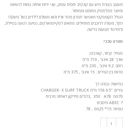
ניגודיות בהירה
brightness_high
מעוצב בצורת פיש עם קונקייב יחסית עמוק, שני ידיות אחיזה נוחות לנשיאה
ומיוצר מפלסטיק מחוסם וממוחזר.
ניגודיות כהה
brightness_low
הגודל הקומפקטי מאפשר תמרון מהיר וזריז והוא מושלם לילדים בשל משקלו
הקל, מעולה לרוכבים מתחילים. מתאים לסקייטפארקים, נסיעה רגועה בטיילת,
הוסף קו תחתון לקישורים
format_underlined
ולתירגול תנועות גלישה.
סמן קישורים
font_download
מפרט טכני:
לאפס
cached
סטייל: קרוזר, קארבינג
את
אורך: 28 אינצ’ , 710 מ”מ
הצהרת נגישות
כל
רוחב: 9.2 אינצ’ , 230 מ”מ
האפשרויות
מרווח בין הצירים : 15 אינצ’ , 375 מ”מ
גמישות: גבוהה רך
צירים: “6.5 156 מ”מ CHARGER- X SURF TRUCK
70ממ X50 A78 ,גלגלים סיליקון לאחיזה מרבית
ABEC 7 מיסבים
גומיות :15* 25ממ , 78