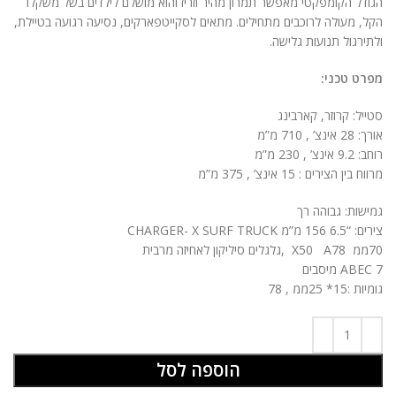
הגודל הקומפקטי מאפשר תמרון מהיר וזריז והוא מושלם לילדים בשל משקלו
הקל, מעולה לרוכבים מתחילים. מתאים לסקייטפארקים, נסיעה רגועה בטיילת,
ולתירגול תנועות גלישה.
מפרט טכני:
סטייל: קרוזר, קארבינג
אורך: 28 אינצ’ , 710 מ”מ
רוחב: 9.2 אינצ’ , 230 מ”מ
מרווח בין הצירים : 15 אינצ’ , 375 מ”מ
גמישות: גבוהה רך
צירים: “6.5 156 מ”מ CHARGER- X SURF TRUCK
70ממ X50 A78 ,גלגלים סיליקון לאחיזה מרבית
ABEC 7 מיסבים
גומיות :15* 25ממ , 78
הוספה לסל