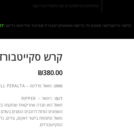
אודות
טכנולוגיה
שיעורים וקורסים
גלריה
צרו קשר
גלשני גלים
גלשני סאפ
ציוד גלישה וסאפ
סקייטבורדים
ביגוד וחליפות גלישה
ET
קרש סקייטבורד מ
₪
380.00
מותג:
פאוול פרלטה – POWELL PERALTA
דגם:
ריפאר – RIPPER
השמונים הודות לרוכבים הטובים בעולם
פאוול מתמחת בייצור דאקים, צירים, גל
הסקייטבורדים.