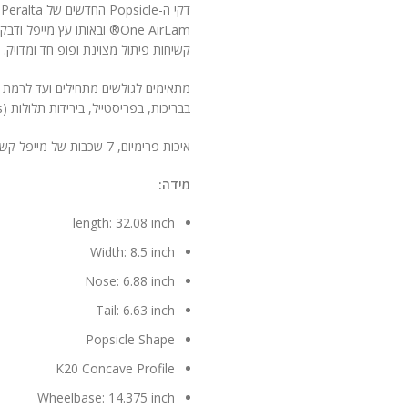
One AirLam® ובאותו עץ מיי
קשיחות פיתול מצוינת ופופ חד ומדויק.
מתאימים לגולשים מתחילים ועד לרמת מ
בבריכות, בפריסטייל, בירידות תלולות (Bombing Hills) או פשוט לנסיעה יומיומית לחנות.
איכות פרימיום, 7 שכבות של מייפל קשיח (Hard-Rock Maple), מיוצרים כמו שצריך
מידה:
length: 32.08 inch
Width: 8.5 inch
Nose: 6.88 inch
Tail: 6.63 inch
Popsicle Shape
K20 Concave Profile
Wheelbase: 14.375 inch