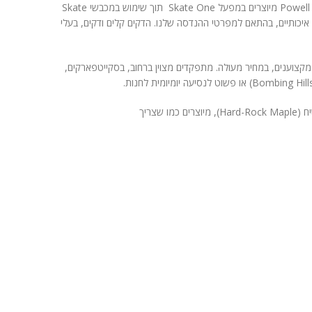
דקי ה-Popsicle החדשים של Powell Peralta מיוצרים במפעל Skate One תוך שימוש במכבשי Skate
פל ודבק איכותיים, בהתאם למפרטי ההנדסה שלנו. הדקים קלים ודקים, בעלי
קצוענים, במחיר מעולה. מתפקדים מצוין ברחוב, בסקייטפארקים,