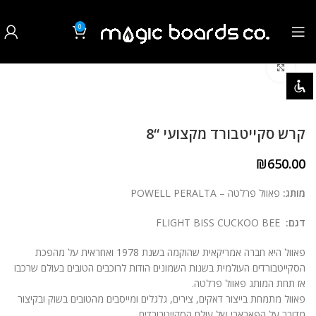
0
₪
0.00
לחצו להגדלה
השבת את ההבזקים
visibility_off
סמן כותרות
title
קרש סקייטבורד מקצועי “8
צבע רקע
settings
₪
650.00
זום (הקטנה)
zoom_out
מותג:
פאוול פרלטה – POWELL PERALTA
זום (הגדלה)
zoom_in
דגם:
FLIGHT BISS CUCKOO BEE
הקטנת גופן
remove_circle_outline
פאוול היא חברה אמריקאית שהוקמה בשנת 1978 ואחראית על מהפכת
הגדלת גופן
הסקייטבורדים העולמית בשנות השמונים הודות לרוכבים הטובים בעולם שרכבו
add_circle_outline
אז תחת המותג פאוול פרלטה.
גופן קריא
spellcheck
פאוול מתמחת בייצור דאקים, צירים, גלגלים ומייסבים מהטובים בשוק ובקיצור
מדובר על הפארארי של עולם הסקייטבורדים.