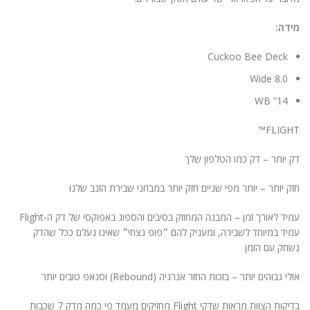
ניגודיות בהירה
brightness_high
מידה:
ניגודיות כהה
brightness_low
Cuckoo Bee Deck
הוסף קו תחתון לקישורים
format_underlined
8.0 Wide
סמן קישורים
font_download
14” WB
לאפס
cached
FLIGHT™
את
הצהרת נגישות
כל
דק יותר – דק כמו הטלפון שלך
האפשרויות
חזק יותר – יותר מפי שניים חזק יותר במבחני שבירת הזנב שלנו
עמיד לאורך זמן – המבנה המחוזק בסיבים והספוג באפוקסי של דק ה-Flight
עמיד במיוחד לשבירה, ומעניק להם ״פופ נצחי״ שאינו נעלם ככל שהדק
נשחק עם הזמן
אולי גבוהים יותר – בזכות החזר אנרגיה (Rebound) וסנאפ טובים יותר
בדיקות הצוות מראות שדקי Flight מחזיקים מעמד פי כמה מדק 7 שכבות