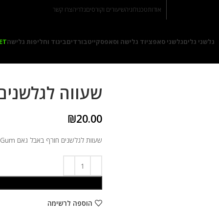
אודות
טכנולוגיה
שיעורים וקורסים
גלריה
צרו קשר
גלשני גלים
גלשני סאפ
ציוד גלישה וסאפ
סקייטבורדים
ביגוד וחליפות גלישה
ET
שעווה לגלשנים
₪
20.00
שעוות לגלשנים חורף באבל גאם Bubble Gum
הוספה לרשימה