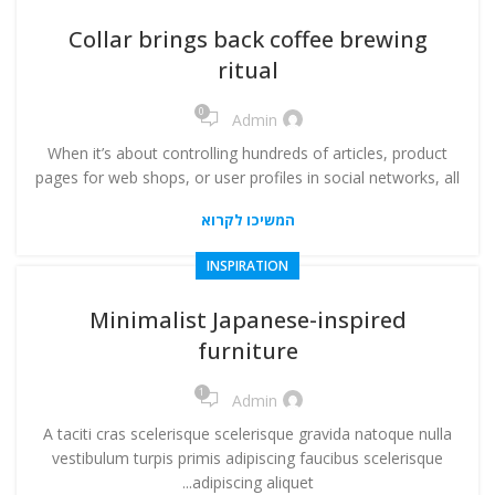
ניגודיות בהירה
brightness_high
Collar brings back coffee brewing
ניגודיות כהה
brightness_low
ritual
הוסף קו תחתון לקישורים
format_underlined
0
Admin
When it’s about controlling hundreds of articles, product
סמן קישורים
font_download
pages for web shops, or user profiles in social networks, all
לאפס
cached
המשיכו לקרוא
את
הצהרת נגישות
כל
INSPIRATION
האפשרויות
Minimalist Japanese-inspired
furniture
1
Admin
A taciti cras scelerisque scelerisque gravida natoque nulla
vestibulum turpis primis adipiscing faucibus scelerisque
adipiscing aliquet...