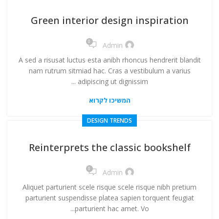
ניגודיות בהירה
brightness_high
Green interior design inspiration
ניגודיות כהה
brightness_low
0
Admin
הוסף קו תחתון לקישורים
format_underlined
A sed a risusat luctus esta anibh rhoncus hendrerit blandit
סמן קישורים
font_download
nam rutrum sitmiad hac. Cras a vestibulum a varius
adipiscing ut dignissim ...
לאפס
cached
את
המשיכו לקרוא
הצהרת נגישות
כל
DESIGN TRENDS
האפשרויות
Reinterprets the classic bookshelf
0
Admin
Aliquet parturient scele risque scele risque nibh pretium
parturient suspendisse platea sapien torquent feugiat
parturient hac amet. Vo...