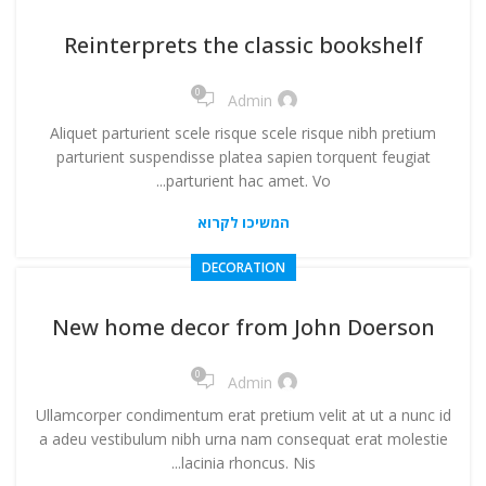
ניגודיות בהירה
brightness_high
Reinterprets the classic bookshelf
ניגודיות כהה
brightness_low
0
Admin
הוסף קו תחתון לקישורים
format_underlined
Aliquet parturient scele risque scele risque nibh pretium
סמן קישורים
font_download
parturient suspendisse platea sapien torquent feugiat
parturient hac amet. Vo...
לאפס
cached
את
המשיכו לקרוא
הצהרת נגישות
כל
DECORATION
האפשרויות
New home decor from John Doerson
0
Admin
Ullamcorper condimentum erat pretium velit at ut a nunc id
a adeu vestibulum nibh urna nam consequat erat molestie
lacinia rhoncus. Nis...