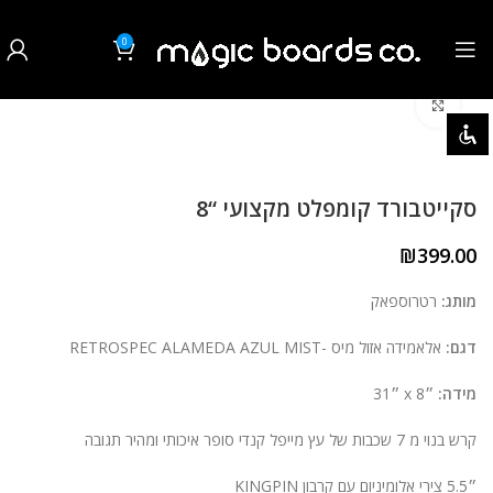
0
₪
0.00
לחצו להגדלה
השבת את ההבזקים
visibility_off
סמן כותרות
title
סקייטבורד קומפלט מקצועי “8
צבע רקע
settings
₪
399.00
זום (הקטנה)
zoom_out
מותג:
רטרוספאק
זום (הגדלה)
zoom_in
דגם:
אלאמידה אזול מיס -RETROSPEC ALAMEDA AZUL MIST
הקטנת גופן
remove_circle_outline
מידה:
״x 8 ״31
הגדלת גופן
add_circle_outline
קרש בנוי מ 7 שכבות של עץ מייפל קנדי סופר איכותי ומהיר תגובה
גופן קריא
spellcheck
״5.5 צירי אלומיניום עם קרבון KINGPIN