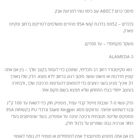
ניגודיות בהירה
brightness_high
מיסבי כרום ABEC7 עם כיסוי גומי למניעת אבק
ניגודיות כהה
brightness_low
גלגלים – 52ממ בדרגת קושי 95A מהירים מושלמים לטריקים ברחוב וסקייט
הוסף קו תחתון לקישורים
format_underlined
פארק
סמן קישורים
משקל מקסימלי – עד 100קג
font_download
ה ALAMEDA
לאפס
cached
את
הצהרת נגישות
הוא סקייטבורד רחוב רב-תכליתי, שתוכנן כדי לעמוד בקצב שלך – בין אם אתה
כל
קופץ מדרגות או פשוט עושה סיבוב רגוע ברחוב ללא מוצא. הדק שלו באורך
האפשרויות
31 אינץ׳ מגיע בשני רוחבים כדי להתאים להעדפות הרכיבה שלך, ולבחירה
בעיצוב ייחודי בצדו התחתון שלא תמצא בשום מקום אחר.
הדק עשוי מ-7 שכבות מייפל קנדי עמיד, מספיק חזק כדי לשאת עד 100 ק״ג
ובנוי לשימוש יומיומי. טראקים מסוג Slant Kingpin וגלגלי PU בקשיחות 95A
מספקים שליטה תגובתית ורכיבה יציבה על אספלט, בעוד שהמיסבים בעלי
החזר אנרגיה גבוה שומרים על גלגול חלק.
בין אם אתה מחפש סקייטבורד אמין למתחילים או מוסיף דק נוסף לאוסף