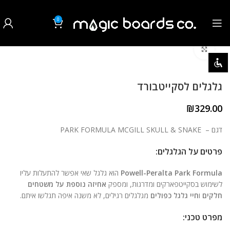
0
₪
0.00
לחצו להגדלה
השבת את ההבזקים
visibility_off
סמן כותרות
title
גלגלים לסקייטבורד
צבע רקע
settings
₪
329.00
זום (הקטנה)
zoom_out
דגם – PARK FORMULA MCGILL SKULL & SNAKE
זום (הגדלה)
zoom_in
פרטים על הגלגלים:
הקטנת גופן
remove_circle_outline
Powell-Peralta Park Formula
הוא גלגל שאי אפשר להתעלות עליו
לשימוש בסקייטפארקים ומדרגות, ומספק
אחיזה נוספת על משטחים
הגדלת גופן
add_circle_outline
חלקים
ו
חיי גלגל כפולים
מגלגלים רגילים, לא משנה איפה תגלשו איתם.
גופן קריא
spellcheck
מפרט טכני: