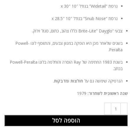
גרסת “Widetail” בגודל 10″ x 30″
גרסת “Snub Nose” בגודל 10″ x 28.5″
צבעי “Brite-Lite” Dayglo כללו צהוב, כתום, סגול וירוק.
בשנים שלאחר מכן היא הופקה במגוון צבעים, והתווסף לוגו Powell-
Peralta.
בשנת 1983 החתימה של Ray הוסרה והוחלפה בלוגו Powell-Peralta
בכתב.
הגרפיקה שימשה גם על
חולצות
ו
מדבקות
.
שנה ראשונית לשחרור:
1979
הוספה לסל