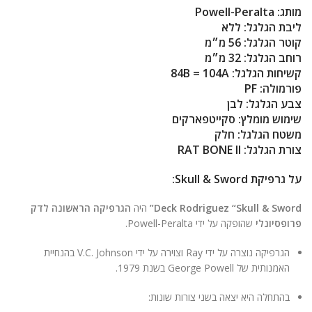
ניגודיות בהירה
brightness_high
מותג:
Powell-Peralta
ליבת הגלגל:
ללא
ניגודיות כהה
brightness_low
קוטר הגלגל:
56 מ״מ
רוחב הגלגל:
32 מ״מ
הוסף קו תחתון לקישורים
format_underlined
קשיחות הגלגל:
84B = 104A
פורמולה:
PF
סמן קישורים
font_download
צבע הגלגל:
לבן
שימוש מומלץ:
סקייטפארקים
לאפס
cached
משטח הגלגל:
חלק
את
צורת הגלגל:
RAT BONE II
הצהרת נגישות
כל
האפשרויות
על גרפיקת Skull & Sword:
Deck Rodriguez “Skull & Sword”
היה
הגרפיקה הראשונה לדק
פרופסיונלי
שהופקה על ידי Powell-Peralta.
הגרפיקה נוצרה על ידי Ray וצוירה על ידי V.C. Johnson בהנחיית
האמנותית של George Powell בשנת 1979.
בהתחלה היא יצאה בשני צורות שונות: