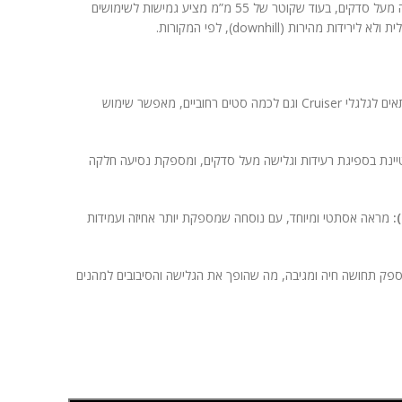
קשיחות של 80a מספקת רכות לגלישה מעל סדקים, בעוד שקוטר של 55 מ”מ מציע גמישות לשימושים
 מהירות (downhill), לפי המקורות.
גודל בינוני טוב, מתאים לגלגלי Cruiser וגם לכמה סטים רחוביים, מאפשר שימוש
ינת בספיגת רעידות וגלישה מעל סדקים, ומספקת נסיעה חלקה
מראה אסתטי ומיוחד, עם נוסחה שמספקת יותר אחיזה ועמידות
ק תחושה חיה ומגיבה, מה שהופך את הגלישה והסיבובים למהנים