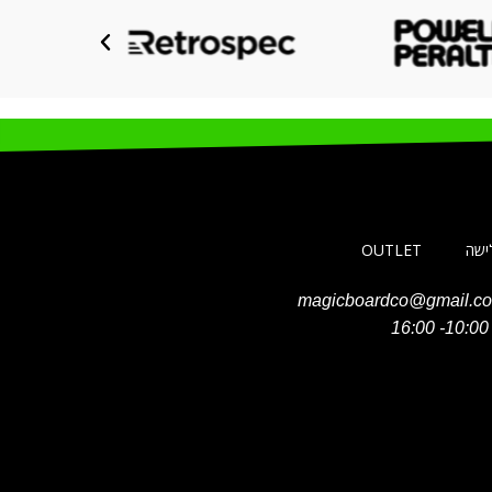
לישה
OUTLET
magicboardco@gmail.c