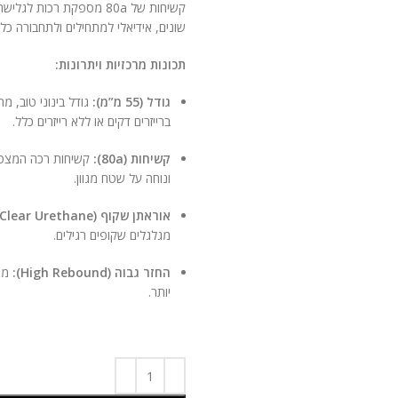
שונים, אידיאלי למתחילים ולתחבורה כללית ולא לירידות
תכונות מרכזיות ויתרונות:
גודל (55 מ”מ):
ברייזרים דקים או ללא רייזרים כלל.
קשיחות (80a):
קשיחות רכה המצטי
ונוחה על שטח מגוון.
אוראתן שקוף (Clear Urethane):
מגלגלים שקופים רגילים.
החזר גבוה (High Rebound):
מספ
יותר.