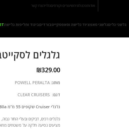
אודות
טכנולוגיה
שיעורים וקורסים
גלריה
צרו קשר
גלשני גלים
גלשני סאפ
ציוד גלישה וסאפ
סקייטבורדים
ביגוד וחליפות גלישה
ET
גלגלים לסקייטב
₪
329.00
מותג:
POWELL PERALTA
דגם:
CLEAR CRUISERS
גלגלי Cruiser שקופים 55 מ”מ 80a, במיוחד מבית Powell Peralta
גלגלים רכים, דביקים ובעלי החזר גבוה, מ
מציעים נסיעה חלקה על משטחים מחוספסי