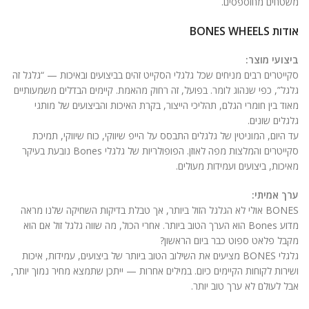
משטחים מחוספסים.
אודות BONES WHEELS
ביצועי מוצר:
סקייטרים רבים מניחים שכל גלגלי הסקייט זהים בביצועים ובאיכות — “גלגל זה
גלגל”, כפי שנהוג לומר. בפועל, זה רחוק מהאמת. קיימים הבדלים משמעותיים
מאוד בין חומרי הגלם, תהליכי הייצור, בקרת האיכות והביצועים של מותגי
גלגלים שונים.
עד היום, המוניטין של גלגלים התבסס על הייפ שיווקי, כוח שיווקי, תמיכת
סקייטרים והמלצות מפה לאוזן. הפופולריות של גלגלי Bones נובעת בעיקר
מאיכות, ביצועים ועמידות מעולים.
ערך אמיתי:
BONES אולי לא הגלגל הזול ביותר, אך טבלת בדיקות השחיקה שלנו מראה
מדוע Bones הוא הערך הטוב ביותר. אחרי הכול, מה שווה גלגל זול אם הוא
מקבל פלאט ספוט כבר ביום הראשון?
גלגלי BONES מציעים את השילוב הטוב ביותר של ביצועים, עמידות, איכות
ושירות לקוחות הקיימים כיום. במילים אחרות — ייתכן שתמצא מחיר נמוך יותר,
אבל לעולם לא ערך טוב יותר.