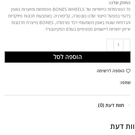
החוזק שלנו:
כל הפורמולות הייחודיות של BONES WHEELS מפותחות ומיוצרות באופן
בלעדי במפעל הייצור שלנו בוונטורה, קליפורניה. באמצעות תכונות פיזיקליות
והנדסיות שונות באופן משמעותי לכל פורמולה, BONES מייצרת תרכובות
יוריתן ייחודיות ליישומים ספציפיים בעולם הסקייטבורד.
הוספה לסל
הוספה לרשימה
שתפו:
חוות דעת (0)
ות דעת