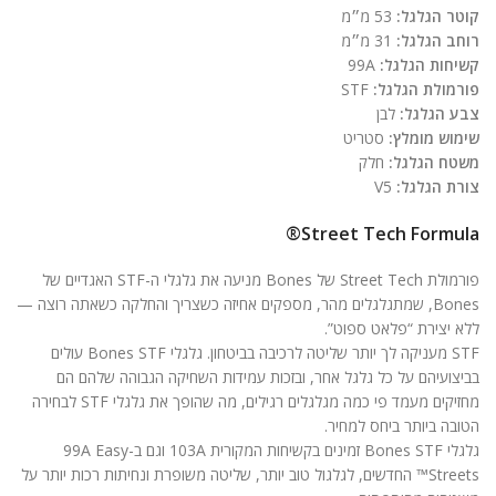
קוטר הגלגל:
53 מ״מ
רוחב הגלגל:
31 מ״מ
קשיחות הגלגל:
99A
פורמולת הגלגל:
STF
צבע הגלגל:
לבן
שימוש מומלץ:
סטריט
משטח הגלגל:
חלק
צורת הגלגל:
V5
Street Tech Formula®
פורמולת Street Tech של Bones מניעה את גלגלי ה-STF האגדיים של
Bones, שמתגלגלים מהר, מספקים אחיזה כשצריך והחלקה כשאתה רוצה —
ללא יצירת “פלאט ספוט”.
STF מעניקה לך יותר שליטה לרכיבה בביטחון. גלגלי Bones STF עולים
בביצועיהם על כל גלגל אחר, ובזכות עמידות השחיקה הגבוהה שלהם הם
מחזיקים מעמד פי כמה מגלגלים רגילים, מה שהופך את גלגלי STF לבחירה
הטובה ביותר ביחס למחיר.
גלגלי Bones STF זמינים בקשיחות המקורית 103A וגם ב-99A Easy
Streets™ החדשים, לגלגול טוב יותר, שליטה משופרת ונחיתות רכות יותר על