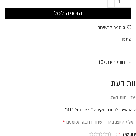
ניגודיות בהירה
brightness_high
הוספה לסל
ניגודיות כהה
brightness_low
הוספה לרשימה
הוסף קו תחתון לקישורים
format_underlined
שתפו:
סמן קישורים
font_download
לאפס
cached
חוות דעת (0)
את
הצהרת נגישות
כל
האפשרויות
ות דעת
 עדיין חוות דעת.
 הראשון לכתוב סקירה “גלשן חול “41”
*
מייל לא יוצג באתר.
שדות החובה מסומנים
*
רוג שלך