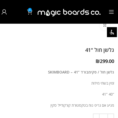
0
₪
0.00
לחצו להגדלה
השבת את ההבזקים
visibility_off
סמן כותרות
title
גלשן חול “41
צבע רקע
settings
₪
299.00
זום (הקטנה)
zoom_out
גלשן חול / סקימבורד “41 – SKIMBOARD
זום (הגדלה)
zoom_in
זמין בשתי מידות
הקטנת גופן
remove_circle_outline
“40 “41
הגדלת גופן
add_circle_outline
מגיע אם גריפ נוח בטקסטורת קורקודייל סקין
גופן קריא
spellcheck