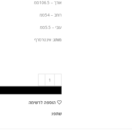
אורך – 106.5סמ
רוחב – 54סמ
עובי – 5.5סמ
מותג
: אינטרסרף
הוספה לרשימה
שתפו: