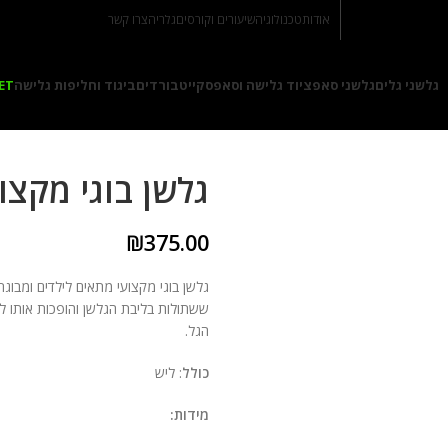
אודות
טכנולוגיה
שיעורים וקורסים
גלריה
צרו קשר
גלשני גלים
גלשני סאפ
ציוד גלישה וסאפ
סקייטבורדים
ביגוד וחליפות גלישה
ET
גלשן בוגי מקצועי
₪
375.00
ששתולות בליבת הגלשן והופכות אותו לע
הגל.
כולל
: ליש
מידות: