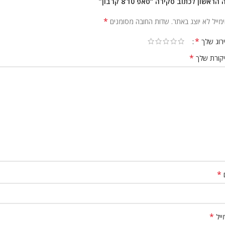
 הראשון לכתוב סקירה “סאפ 10’8 קרבון”
*
מייל לא יוצג באתר.
שדות החובה מסומנים
*
רוג שלך
*
קורת שלך
*
*
ייל