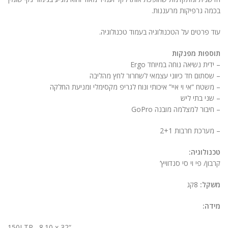
ניגודיות בהירה
brightness_high
בכמה גרפיקות מרעננות.
ניגודיות כהה
brightness_low
עוד פרטים על הטכנולוגיה בעמוד טכנולוגיה.
הוסף קו תחתון לקישורים
format_underlined
תוספות מפנקות
– ידית נשיאה נוחה במיוחד Ergo
סמן קישורים
font_download
– שסתום חד כיווני עצמאי לשחרור לחץ מהליבה
– משטח “אי וי איי” איכותי ונוח לגריפ מקסימלי ומניעת החלקה
לאפס
cached
– שני בתי ליש
את
– חיבור למצלמה מובנה GoPro
הצהרת נגישות
כל
האפשרויות
– מערכת חרבות 2+1
טכנולוגיה:
קרבון/ פי וי סי סנדוויץ’
משקל:
8קג
מידה:
“150LTR 8.10 x 32