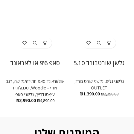
גלשן שורטבורד 5.10
סאפ 6’9 אוולאראונד
גלשני גלים
,
גלשני שורט בורד
,
אוולאראונד סאפ חתירה/גלישה
,
דגם
א
OUTLET
אוודי - Woodie
,
טכנולוגית
₪
1,390.00
2,350.00
₪
עץ/סנדביץ'
,
גלשני סאפ
₪
3,990.00
₪
4,890.00
המותגים שלנו