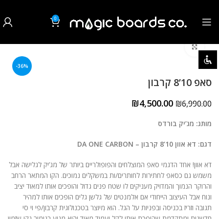
0
₪
0.00
לחצו להגדלה
השבת את ההבזקים
visibility_off
-36%
סמן כותרות
title
סאפ 10’8 קרבון
צבע רקע
settings
₪
4,500.00
₪
6,990.00
זום (הקטנה)
zoom_out
מותג: מג’יק בורדס
זום (הגדלה)
zoom_in
דגם:
דא אוון 10’8 קרבון – DA ONE CARBON
הקטנת גופן
remove_circle_outline
דא אוון! אחד הדגמי סאפ המוצלחים והפופולריים ביותר של מג’יק לגלישה אבל
משמש גם כסאפ לחתירות לחותרים/ות במשקלים נמוכים. הקו המתאר הרחב
הגדלת גופן
add_circle_outline
והרוקר הנמוך והמדויק מעניקים לו שטח פנים גדול והופכים אותו למאוד יציב
ונוח אבל העיצוב הייחודי אם אלמנטים של גלשן גלים הופכים אותו למהיר
גופן קריא
spellcheck
תגובה וזריז בכניסה ובפניות על הגל. הוא מיוצר בטכנולוגית קרבון/פי וי סי
חדשנית ומתקדמת שהופכת אותו לקל ועמיד מאוד והוא מגיע בגימור נקי שזמין