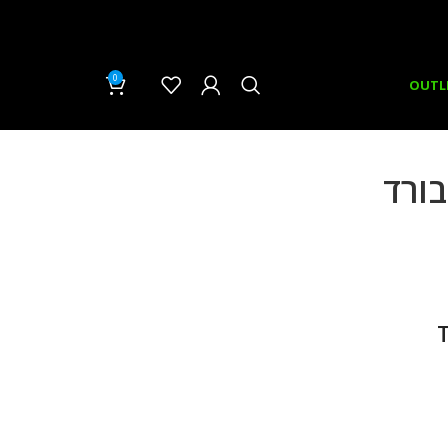
0
₪
0.00
OUTL
בורד
T