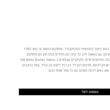
מיסבי Bones Swiss נהנים מהמוניטין הטוב ביותר בתעשיית הסקייטבורד, ומחזיקים בתואר זה מאז 1981
בזכות הביצועים והאיכות שלהם. כל מי שרוכב עם Swiss יודע עד כמה הם מהירים וכמה זמן הם מחזיקים.
עדויות מראות שהם מחזיקים מעמד פי כמה ממיסבים זולים. סקייטרים שבוחרים ב-Bones Swiss עושים זאת
יתן להשיג ויודעים להבדיל בין רגיל ליוצא מן הכלל. צוות הרוכבים
ואנו גאים להיות מזוהים עם כל אחד ואחד מהם
הוספה לסל