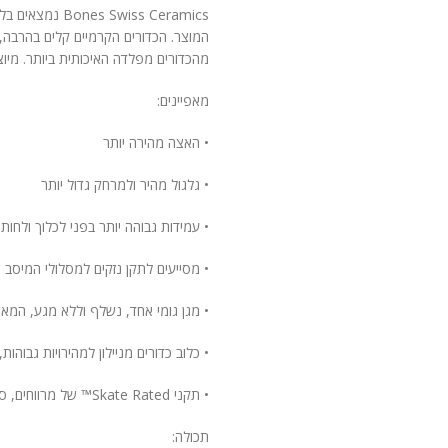
wiss Ceramics
המוצר. הכדורים הקרמיים קלים בהרבה, ק
מהכדורים מפלדה האיכותית ביותר. מיוצר
מאפיינים:
• האצה מהירה יותר
• גלגול מהיר ולמרחק גדול יותר
• עמידות גבוהה יותר בפני לכלוך ולחות
• מסייעים לתקן נזקים למסלולי המיסב 
• מגן גומי אחד, נשלף וללא מגע, המאפ
• כלוב כדורים מניילון למהירויות גבוהות
• תקני Skate Rated™ של מרווחים, סבילות, חומרים וחומר סיכה — לביצועים ועמידות מרביים
תכולה: