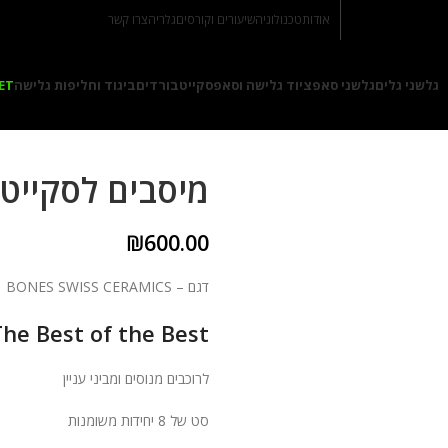
אודות
טכנולוגיה
שיעורים וקורסים
גלריה
צרו קשר
גלשני גלים
גלשני סאפ
ציוד גלישה וסאפ
סקייטבורדים
ביגוד וחליפות גלישה
ET
מיסבים לסקייט
₪
600.00
דגם – BONES SWISS CERAMICS
he Best of the Best
לרוכבים מנוסים ומביני עניין
סט של 8 יחידות משומנות