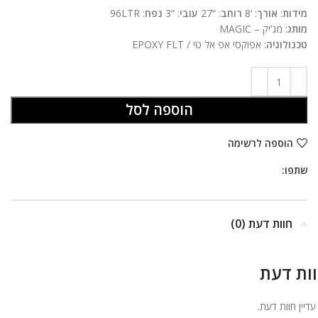
ניגודיות בהירה
brightness_high
מידות
:
אורך
: ‘8
רוחב
: “27
עובי
: “3
נפח
: 96LTR
מותג
: מג’יק – MAGIC
ניגודיות כהה
brightness_low
טכנולוגיה
: אפוקסי אפ אל טי / EPOXY FLT
הוסף קו תחתון לקישורים
format_underlined
סמן קישורים
font_download
הוספה לסל
לאפס
cached
הוספה לרשימה
את
הצהרת נגישות
כל
שתפו:
האפשרויות
חוות דעת (0)
ות דעת
 עדיין חוות דעת.