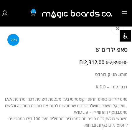
0
₪
0.00
לחצו להגדלה
השבת את ההבזקים
visibility_off
-20%
סמן כותרות
title
סאפ ילדים ‘8
צבע רקע
settings
₪
2,312.00
₪
2,890.00
זום (הקטנה)
zoom_out
מותג: מג’יק בורדס
זום (הגדלה)
zoom_in
דגם: קידו – KIDO
הקטנת גופן
remove_circle_outline
סאפ לילדים בשייפ חדשני וקומפקטי בעל מעטפת חיצונית רכה וסלחנית EVA
, חזק, קל משקל ומושלם לילדים שמחפשים לחוות את ספורט החתירה וגלישת
הגדלת גופן
add_circle_outline
סאפ.בנוסף ה 8 וואייד – 8 WIDE
משמש כגלשן גלים סופר נוח למבוגרים ומתחילים מעל 100 קילו המחפשים
גופן קריא
spellcheck
לתפוס גלים בקלות ובנוחות.