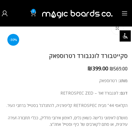
0
₪
0.00
לחצו להגדלה
השבת את ההבזקים
visibility_off
-30%
סמן כותרות
title
סקייטבורד לונגבורד רטרוספאק
צבע רקע
settings
₪
399.00
₪
569.00
זום (הקטנה)
zoom_out
מותג:
רטרוספאק
זום (הגדלה)
zoom_in
דגם:
לונגבורד זאד – RETROSPEC ZED
הקטנת גופן
remove_circle_outline
הקלאסי 44” מבית RETROSPEC קליפורניה, להתגלגל בסטייל ברחבי העיר.
הגדלת גופן
add_circle_outline
מושלם לאימוני גלישה כשאין גלים, לאימון אירובי מדליק, ככלי תחבורה זעירה
גופן קריא
spellcheck
עירונית, או סתם לקארבים של כיף וסטייל אחה”צ.