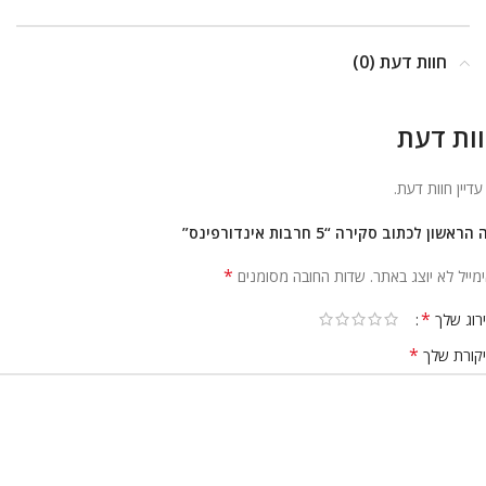
ניגודיות בהירה
brightness_high
ניגודיות כהה
brightness_low
חוות דעת (0)
הוסף קו תחתון לקישורים
format_underlined
ות דעת
סמן קישורים
font_download
 עדיין חוות דעת.
לאפס
cached
את
הראשון לכתוב סקירה “5 חרבות אינדורפינס”
הצהרת נגישות
כל
האפשרויות
*
מייל לא יוצג באתר.
שדות החובה מסומנים
*
רוג שלך
*
קורת שלך