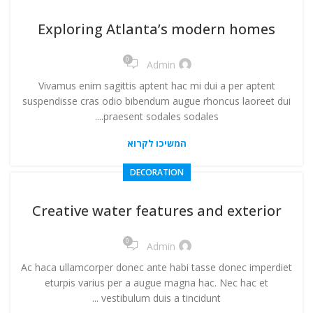
ניגודיות בהירה
brightness_high
Exploring Atlanta’s modern homes
ניגודיות כהה
brightness_low
0
Admin
הוסף קו תחתון לקישורים
format_underlined
Vivamus enim sagittis aptent hac mi dui a per aptent
סמן קישורים
font_download
suspendisse cras odio bibendum augue rhoncus laoreet dui
praesent sodales sodales....
לאפס
cached
את
המשיכו לקרוא
הצהרת נגישות
כל
DECORATION
האפשרויות
Creative water features and exterior
0
Admin
Ac haca ullamcorper donec ante habi tasse donec imperdiet
eturpis varius per a augue magna hac. Nec hac et
vestibulum duis a tincidunt ...