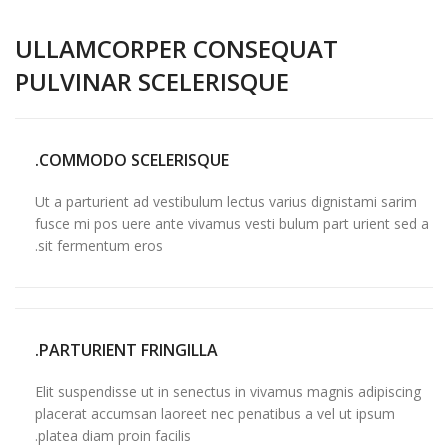
ניגודיות בהירה
brightness_high
ULLAMCORPER CONSEQUAT
ניגודיות כהה
brightness_low
PULVINAR SCELERISQUE
הוסף קו תחתון לקישורים
format_underlined
סמן קישורים
font_download
COMMODO SCELERISQUE.
לאפס
cached
Ut a parturient ad vestibulum lectus varius dignistami sarim
את
fusce mi pos uere ante vivamus vesti bulum part urient sed a
הצהרת נגישות
כל
sit fermentum eros.
האפשרויות
PARTURIENT FRINGILLA.
Elit suspendisse ut in senectus in vivamus magnis adipiscing
placerat accumsan laoreet nec penatibus a vel ut ipsum
platea diam proin facilis.