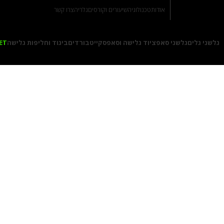
אודות
טכנולוגיה
שיעורים וקורסים
גלריה
צרו קשר
גלשני גלים
גלשני סאפ
ציוד גלישה וסאפ
סקייטבורדים
ביגוד וחליפות גלישה
ET