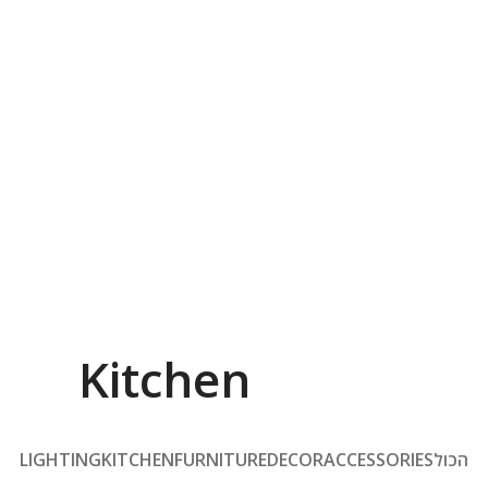
Kitchen
הכול
ACCESSORIES
DECOR
FURNITURE
KITCHEN
LIGHTING