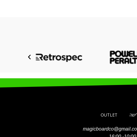
לישה
OUTLET
magicboardco@gmail.c