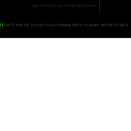
אודות
טכנולוגיה
שיעורים וקורסים
גלריה
צרו קשר
גלשני גלים
גלשני סאפ
ציוד גלישה וסאפ
סקייטבורדים
ביגוד וחליפות גלישה
ET