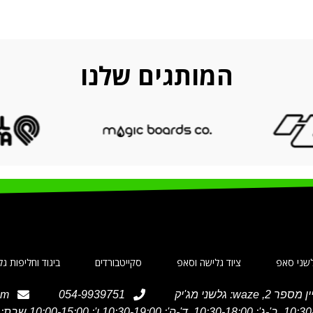
KITCHEN
LEO UTEU ULLAMCORPER
המותגים שלנו
שני סאפ
ציוד גלישה וסאפ
סקייטבורדים
ביגוד וחליפות ג
om
054-9939751